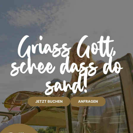
Griass Gott,
schee dass do
sand!
JETZT BUCHEN
ANFRAGEN